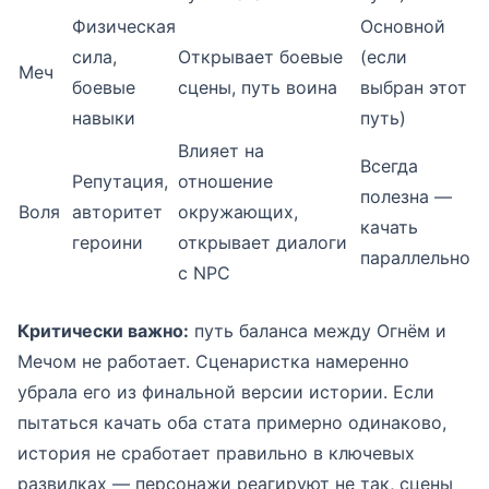
Физическая
Основной
сила,
Открывает боевые
(если
Меч
боевые
сцены, путь воина
выбран этот
навыки
путь)
Влияет на
Всегда
Репутация,
отношение
полезна —
Воля
авторитет
окружающих,
качать
героини
открывает диалоги
параллельно
с NPC
Критически важно:
путь баланса между Огнём и
Мечом не работает. Сценаристка намеренно
убрала его из финальной версии истории. Если
пытаться качать оба стата примерно одинаково,
история не сработает правильно в ключевых
развилках — персонажи реагируют не так, сцены