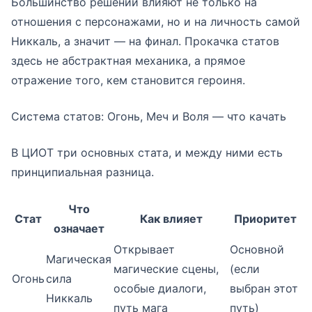
Большинство решений влияют не только на
отношения с персонажами, но и на личность самой
Никкаль, а значит — на финал. Прокачка статов
здесь не абстрактная механика, а прямое
отражение того, кем становится героиня.
Система статов: Огонь, Меч и Воля — что качать
В ЦИОТ три основных стата, и между ними есть
принципиальная разница.
Что
Стат
Как влияет
Приоритет
означает
Открывает
Основной
Магическая
магические сцены,
(если
Огонь
сила
особые диалоги,
выбран этот
Никкаль
путь мага
путь)